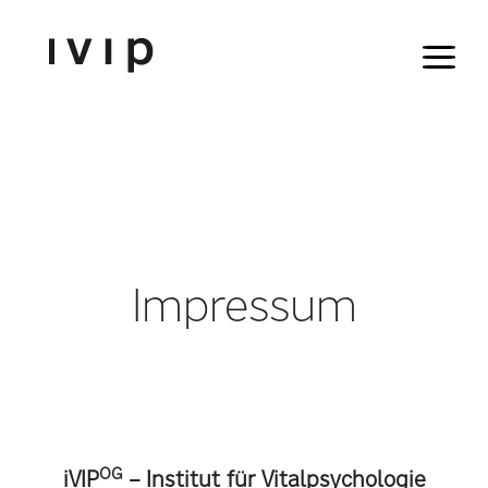
Impressum
we
love
OG
iVIP
– Institut für Vitalpsychologie